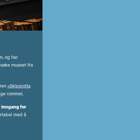
n, og har
esøke museet fra
eren
«Skipsrotta
lige rommet.
 inngang for
ortabel med å