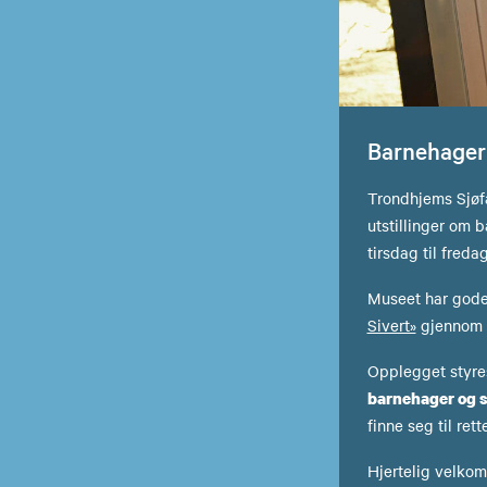
Barnehager
Trondhjems Sjøf
utstillinger om 
tirsdag til fredag
Museet har gode 
Sivert»
gjennom a
Opplegget styre
barnehager og s
finne seg til ret
Hjertelig velkom