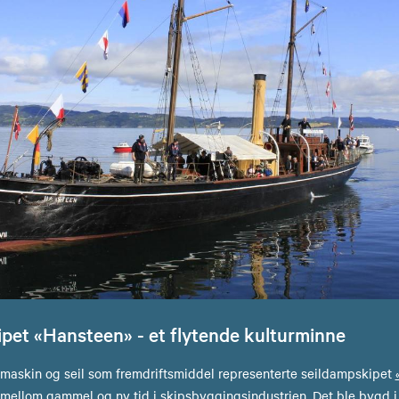
pet «Hansteen» - et flytende kulturminne
skin og seil som fremdriftsmiddel representerte seildampskipet
mellom gammel og ny tid i skipsbyggingsindustrien. Det ble bygd i