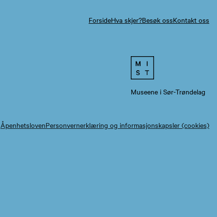
Forside
Hva skjer?
Besøk oss
Kontakt oss
Museene i Sør-Trøndelag
Åpenhetsloven
Personvernerklæring og informasjonskapsler (cookies)