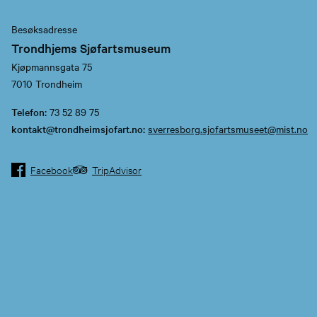
Besøksadresse
Trondhjems Sjøfartsmuseum
Kjøpmannsgata 75
7010 Trondheim
Telefon:
73 52 89 75
kontakt@trondheimsjofart.no:
sverresborg.sjofartsmuseet@mist.no
Facebook
TripAdvisor