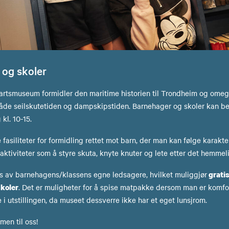
 og skoler
artsmuseum formidler den maritime historien til Trondheim og omeg
både seilskutetiden og dampskipstiden. Barnehager og skoler kan b
 kl. 10-15.
fasiliteter for formidling rettet mot barn, der man kan følge karakt
ktiviteter som å styre skuta, knyte knuter og lete etter det hemme
s av barnehagens/klassens egne ledsagere, hvilket muliggjør
gratis
koler
. Det er muligheter for å spise matpakke dersom man er komf
te i utstillingen, da museet dessverre ikke har et eget lunsjrom.
men til oss!