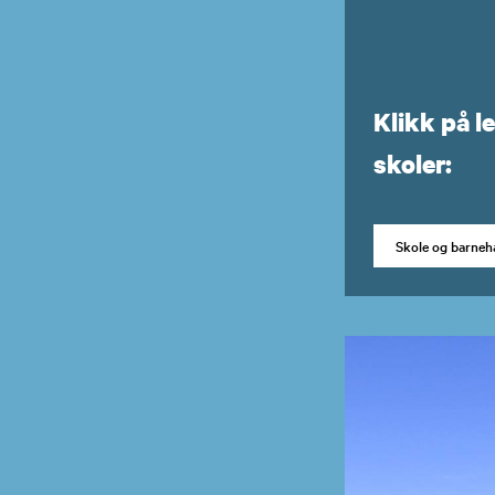
Klikk på l
skoler:
Skole og barneh