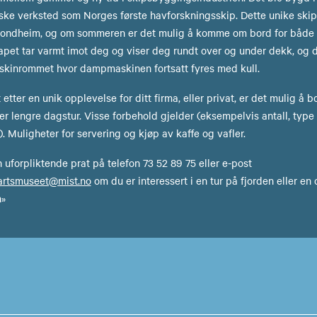
ke verksted som Norges første havforskningsskip. Dette unike skip
ondheim, og om sommeren er det mulig å komme om bord for både
apet tar varmt imot deg og viser deg rundt over og under dekk, og d
kinrommet hvor dampmaskinen fortsatt fyres med kull.
etter en unik opplevelse for ditt firma, eller privat, er det mulig å
ler lengre dagstur. Visse forbehold gjelder (eksempelvis antall, typ
. Muligheter for servering og kjøp av kaffe og vafler.
 uforpliktende prat på telefon 73 52 89 75 eller e-post
fartsmuseet@mist.no
om du er interessert i en tur på fjorden eller e
n»