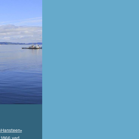
«Hansteen»
 1866 ved