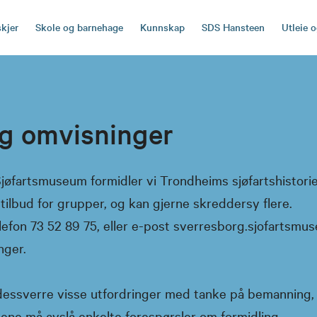
skjer
Skole og barnehage
Kunnskap
SDS Hansteen
Utleie 
og omvisninger
øfartsmuseum formidler vi Trondheims sjøfartshistorie ti
e tilbud for grupper, og kan gjerne skreddersy flere.
lefon 73 52 89 75, eller e-post sverresborg.sjofartsmu
nger.
 dessverre visse utfordringer med tanke på bemanning,
kene må avslå enkelte forespørsler om formidling.