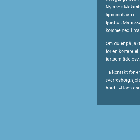
Nylands Mekanis
hjemmehavn i Tr
fjordtur. Mannsk
komme ned i mas
Om du er på jakt 
for en kortere el
fartsområde osv.)
Ta kontakt for en
sverresborg.sjo
bord i «Hanstee