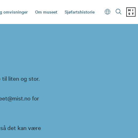
og omvisninger
Om museet
Sjøfartshistorie
l liten og stor.
seet@mist.no for
 så det kan være