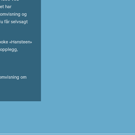
et har
 omvisning og
u får selvsagt
 booke «Hansteen»
e opplegg,
n omvisning om