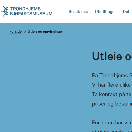
Besøk oss
Utstillinger
Det 
Forside
Utleie og omvisninger
Utleie 
På Trondhjems Sj
Vi har flere ulik
Ta kontakt på te
priser og bestilli
For tiden har vi
at vi de neste u