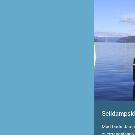
Seildampski
Med både dampma
overgangsfasen 