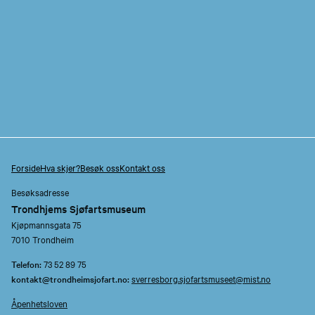
Forside
Hva skjer?
Besøk oss
Kontakt oss
Besøksadresse
Trondhjems Sjøfartsmuseum
Kjøpmannsgata 75
7010 Trondheim
Telefon:
73 52 89 75
kontakt@trondheimsjofart.no:
sverresborg.sjofartsmuseet@mist.no
Åpenhetsloven