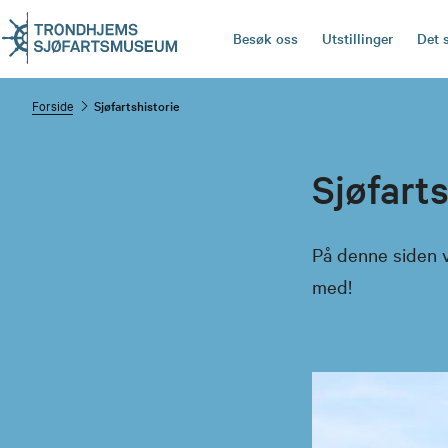
Besøk oss
Utstillinger
Det 
Forside
Sjøfartshistorie
Sjøfarts
På denne siden vi
med!