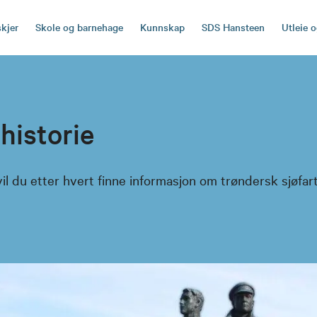
skjer
Skole og barnehage
Kunnskap
SDS Hansteen
Utleie 
historie
l du etter hvert finne informasjon om trøndersk sjøfarts