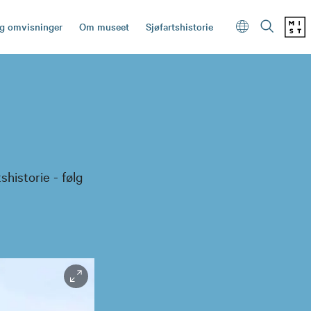
og omvisninger
Om museet
Sjøfartshistorie
historie - følg