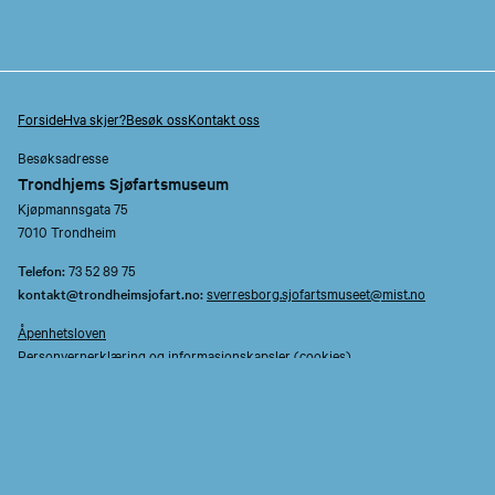
Forside
Hva skjer?
Besøk oss
Kontakt oss
Besøksadresse
Trondhjems Sjøfartsmuseum
Kjøpmannsgata 75
7010 Trondheim
Telefon:
73 52 89 75
kontakt@trondheimsjofart.no:
sverresborg.sjofartsmuseet@mist.no
Åpenhetsloven
Personvernerklæring og informasjonskapsler (cookies)
Facebook
TripAdvisor