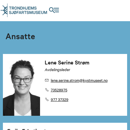
Ansatte
Lene Serine Strøm
Avdelingsleder
lene.serine.strom
@kystmuseet.no
73528975
977 37329