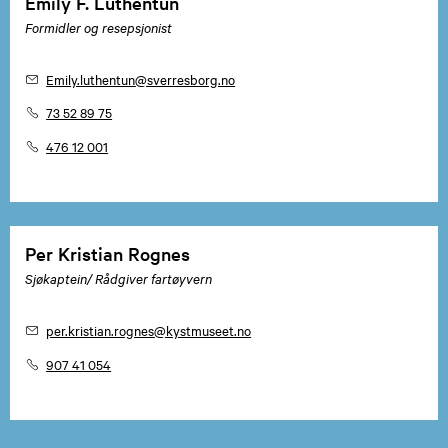
Emily F. Luthentun
Formidler og resepsjonist
Emily.luthentun
@sverresborg.no
73 52 89 75
476 12 001
Per Kristian Rognes
Sjøkaptein/ Rådgiver fartøyvern
per.kristian.rognes
@kystmuseet.no
907 41 054